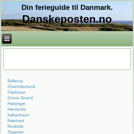
Din ferieguide til Danmark.
Danskeposten.no
Ballerup
Charlottenlund
Gladsaxe
Greve Strand
Helsingør
Hørsholm
København
Næstved
Roskilde
Slagelse