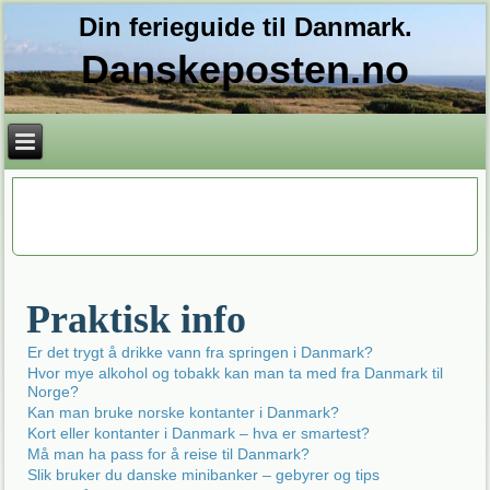
Din ferieguide til Danmark.
Danskeposten.no
Praktisk info
Er det trygt å drikke vann fra springen i Danmark?
Hvor mye alkohol og tobakk kan man ta med fra Danmark til
Norge?
Kan man bruke norske kontanter i Danmark?
Kort eller kontanter i Danmark – hva er smartest?
Må man ha pass for å reise til Danmark?
Slik bruker du danske minibanker – gebyrer og tips