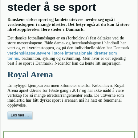
steder å se sport
Danskene elsker sport og landets utøvere hevder seg også i
verdenstoppen i mange idretter. Det betyr også at du kan få store
idrettsopplevelser flere steder i Danmark.
Det danske fotballandslaget er en (forholdsvis) fast deltaker ved de
store mesterskapene. Både dame- og herrelandslagene i håndball har
vært og er i verdenstoppen, og på den individuelle siden har Danmark
verdensklasseutøvere i store internasjonale idretter som
tennis
, badminton, sykling og svømming. Men hvor er det egentlig
best å se sport i Danmark? Nedenfor kan du hente litt inspirasjon.
Royal Arena
En nybygd kjempearena noen kilometer utenfor København. Royal
Arena åpnet dørene for første gang i 2017 og har ikke nådd å være
vertskap for så mange idrettsarrangementer enda. De utøverne som
imidlertid har fått dyrket sport i arenaen må ha hatt en fenomenal
opplevelse.
Les mer …