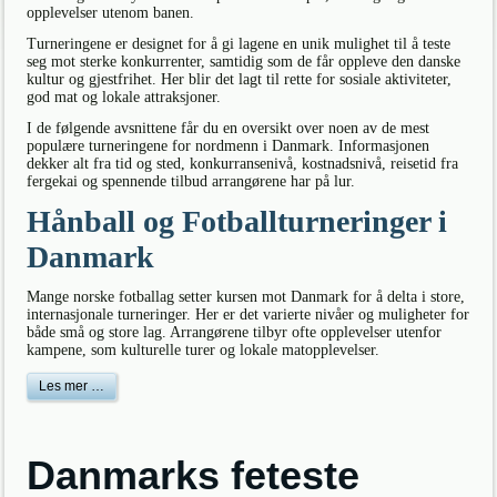
opplevelser utenom banen.
Turneringene er designet for å gi lagene en unik mulighet til å teste
seg mot sterke konkurrenter, samtidig som de får oppleve den danske
kultur og gjestfrihet. Her blir det lagt til rette for sosiale aktiviteter,
god mat og lokale attraksjoner.
I de følgende avsnittene får du en oversikt over noen av de mest
populære turneringene for nordmenn i Danmark. Informasjonen
dekker alt fra tid og sted, konkurransenivå, kostnadsnivå, reisetid fra
fergekai og spennende tilbud arrangørene har på lur.
Hånball og Fotballturneringer i
Danmark
Mange norske fotballag setter kursen mot Danmark for å delta i store,
internasjonale turneringer. Her er det varierte nivåer og muligheter for
både små og store lag. Arrangørene tilbyr ofte opplevelser utenfor
kampene, som kulturelle turer og lokale matopplevelser.
Les mer …
Danmarks feteste